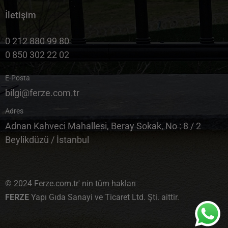
İletişim
0 212 880 99 80
0 850 302 22 02
E-Posta
bilgi@ferze.com.tr
Adres
Adnan Kahveci Mahallesi, Beray Sokak, No : 8 / 2
Beylikdüzü / İstanbul
© 2024 Ferze.com.tr' nin tüm hakları
FERZE
Yapı Gıda Sanayi ve Ticaret Ltd. Şti. aittir.