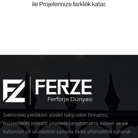
ile Projelerinize farklılık katar.​
Sektördeki yenilikleri sürekli takip eden firmamız,
müşterilerini inovatif ürünlerle tanıştırmakta, bilinen ve sık
kullanılan çit ürünlerinin yanısıra farklı alternatifler sunarak