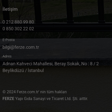
İletişim
0 212 880 99 80
0 850 302 22 02
E-Posta
bilgi@ferze.com.tr
Adres
Adnan Kahveci Mahallesi, Beray Sokak, No : 8 / 2
Beylikdüzü / İstanbul
© 2024 Ferze.com.tr' nin tüm hakları
FERZE
Yapı Gıda Sanayi ve Ticaret Ltd. Şti. aittir.