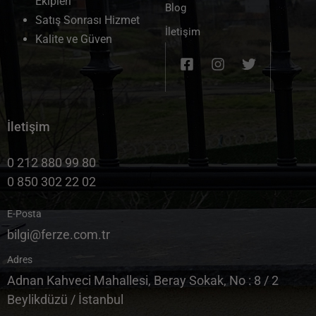
Ekipleri
Blog
Satış Sonrası Hizmet
İletişim
Kalite ve Güven
İletişim
0 212 880 99 80
0 850 302 22 02
E-Posta
bilgi@ferze.com.tr
Adres
Adnan Kahveci Mahallesi, Beray Sokak, No : 8 / 2
Beylikdüzü / İstanbul