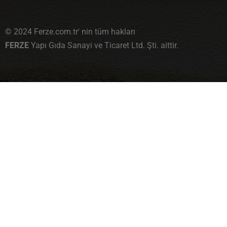
© 2024 Ferze.com.tr' nin tüm hakları
FERZE
Yapı Gıda Sanayi ve Ticaret Ltd. Şti. aittir.