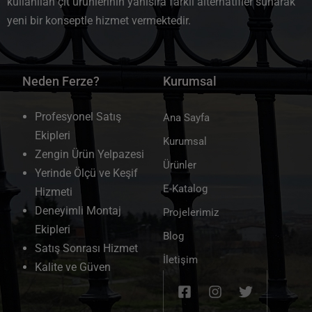
kullanılan çit ürünlerinin yanısıra farklı alternatifler sunarak
yeni bir konseptle hizmet vermektedir.
Neden Ferze?
Kurumsal
Profesyonel Satış
Ana Sayfa
Ekipleri
Kurumsal
Zengin Ürün Yelpazesi
Ürünler
Yerinde Ölçü ve Keşif
E-Katalog
Hizmeti
Deneyimli Montaj
Projelerimiz
Ekipleri
Blog
Satış Sonrası Hizmet
İletişim
Kalite ve Güven