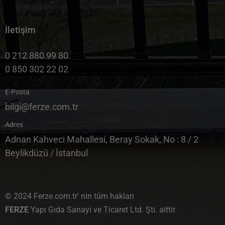
İletişim
0 212 880 99 80
0 850 302 22 02
E-Posta
bilgi@ferze.com.tr
Adres
Adnan Kahveci Mahallesi, Beray Sokak, No : 8 / 2
Beylikdüzü / İstanbul
© 2024 Ferze.com.tr' nin tüm hakları
FERZE
Yapı Gıda Sanayi ve Ticaret Ltd. Şti. aittir.