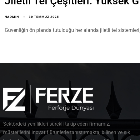
Jiletli Tel Çeşitleri: Yüksek 
NADMIN
30 TEMMUZ 2025
Güvenliğin ön planda tutulduğu her alanda jiletli tel sistemler
Sektördeki yenilikleri sürekli takip eden firmamız,
müşterilerini inovatif ürünlerle tanıştırmakta, bilinen ve sık