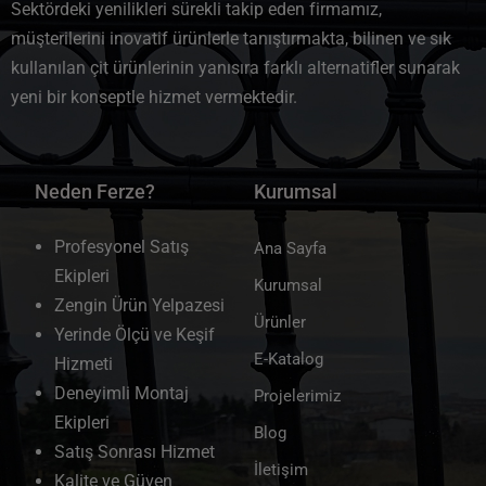
Sektördeki yenilikleri sürekli takip eden firmamız,
müşterilerini inovatif ürünlerle tanıştırmakta, bilinen ve sık
kullanılan çit ürünlerinin yanısıra farklı alternatifler sunarak
yeni bir konseptle hizmet vermektedir.
Neden Ferze?
Kurumsal
Profesyonel Satış
Ana Sayfa
Ekipleri
Kurumsal
Zengin Ürün Yelpazesi
Ürünler
Yerinde Ölçü ve Keşif
E-Katalog
Hizmeti
Deneyimli Montaj
Projelerimiz
Ekipleri
Blog
Satış Sonrası Hizmet
İletişim
Kalite ve Güven