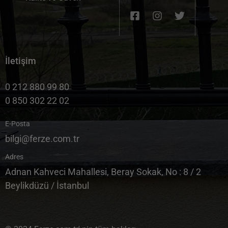
İletişim
0 212 880 99 80
0 850 302 22 02
E-Posta
bilgi@ferze.com.tr
Adres
Adnan Kahveci Mahallesi, Beray Sokak, No : 8 / 2
Beylikdüzü / İstanbul