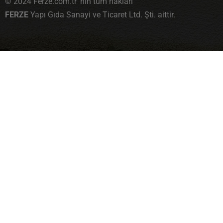
© 2024 Ferze.com.tr' nin tüm hakları
FERZE
Yapı Gıda Sanayi ve Ticaret Ltd. Şti. aittir.