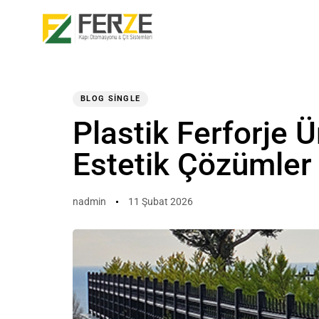
Author
Published
PUBLISHED
on:
IN:
BLOG SINGLE
Plastik Ferforje 
Type and hit enter
Estetik Çözümler
nadmin
11 Şubat 2026