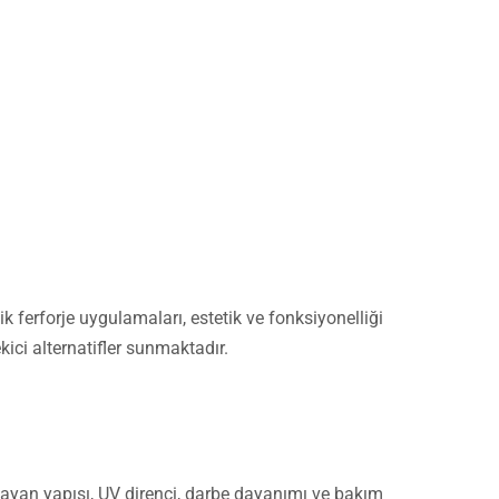
k ferforje uygulamaları, estetik ve fonksiyonelliği
kici alternatifler sunmaktadır.
ayan yapısı, UV direnci, darbe dayanımı ve bakım