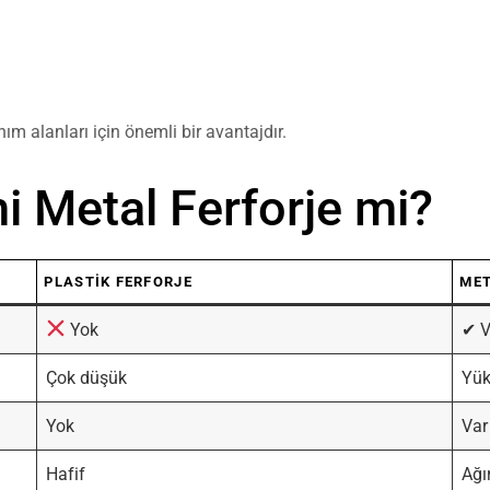
nım alanları için önemli bir avantajdır.
mi Metal Ferforje mi?
PLASTIK FERFORJE
MET
Yok
✔ V
Çok düşük
Yük
Yok
Var
Hafif
Ağı