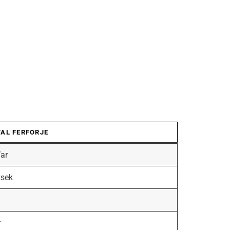
AL FERFORJE
ar
sek
r