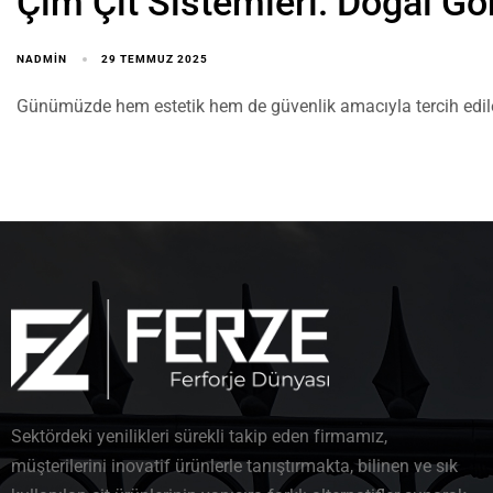
Çim Çit Sistemleri: Doğal G
NADMIN
29 TEMMUZ 2025
Günümüzde hem estetik hem de güvenlik amacıyla tercih edile
Sektördeki yenilikleri sürekli takip eden firmamız,
müşterilerini inovatif ürünlerle tanıştırmakta, bilinen ve sık