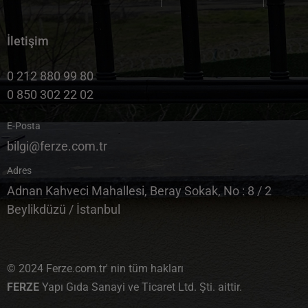
İletişim
0 212 880 99 80
0 850 302 22 02
E-Posta
bilgi@ferze.com.tr
Adres
Adnan Kahveci Mahallesi, Beray Sokak, No : 8 / 2
Beylikdüzü / İstanbul
© 2024 Ferze.com.tr' nin tüm hakları
FERZE
Yapı Gıda Sanayi ve Ticaret Ltd. Şti. aittir.