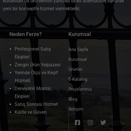
kullanılan çit ürünlerinin yanısıra farklı alternatifler sunarak
yeni bir konseptle hizmet vermektedir.
Neden Ferze?
Kurumsal
Profesyonel Satış
Ana Sayfa
Ekipleri
Kurumsal
Zengin Ürün Yelpazesi
Ürünler
Yerinde Ölçü ve Keşif
E-Katalog
Hizmeti
Deneyimli Montaj
Projelerimiz
Ekipleri
Blog
Satış Sonrası Hizmet
İletişim
Kalite ve Güven